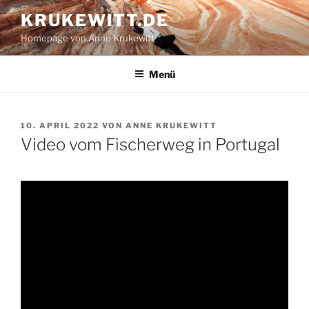
Zum
KRUKEWITT.DE
Inhalt
Homepage von Anne Krukewitt
springen
Menü
VERÖFFENTLICHT
10. APRIL 2022
VON
ANNE KRUKEWITT
AM
Video vom Fischerweg in Portugal